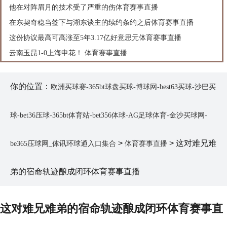
他在对阵眉月的技术受了严重的伤体育赛事直播
在东契奇稳当签下与湖东谈主的续约条约之后体育赛事直播
这份协议最高可高涨至5年3.17亿好意思元体育赛事直播
云南玉昆1-0上海申花！ 体育赛事直播
你的位置：
欧洲买球赛-365bt球盘买球-博球网-best63买球-沙巴买
球-bet36压球-365bt体育站-bet356体球-AG足球体育-金沙买球网-
>
> 这对难兄难
be365压球网_体讯环球通入口集合
体育赛事直播
弟的宿命轨迹酿成闭环体育赛事直播
这对难兄难弟的宿命轨迹酿成闭环体育赛事直