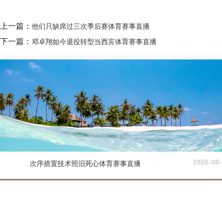
上一篇：
他们只缺席过三次季后赛体育赛事直播
下一篇：
邓卓翔如今退役转型当西宾体育赛事直播
2026-08
次序措置技术照旧死心体育赛事直播