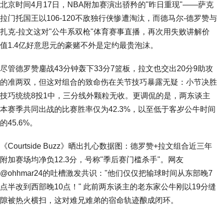
北京时间4月17日，NBA附加赛演出骄矜的"昨日重现"——萨克
拉门托国王以106-120不敌独行侠惨遭淘汰，而德马尔-德罗赞与
扎克-拉文这对"公牛系双枪"体育赛事直播，再次用失败讲解价
值1.4亿好意思元的豪赌不外是定约最贵泡沫。
尽管德罗赞鏖战43分钟轰下33分7篮板，拉文也交出20分9助攻
的准两双，但这对组合的致命伤在关节技巧暴露无疑：小节决胜
技巧统统8投1中，三分线外颗粒无收。更调侃的是，两东谈主
本赛季共同出战的比赛胜率仅为42.3%，以至低于客岁公牛时间
的45.6%。
《Courtside Buzz》晒出扎心数据图：德罗赞+拉文组合近三年
附加赛场均净负12.3分，号称"季后赛门槛杀手"。网友
@ohhmar24的吐槽激发共识："他们仅仅把输球时间从东部晚7
点半改到西部晚10点！" 此前两东谈主的老东家公牛刚以19分缝
隙被热火横扫，这对难兄难弟的宿命轨迹酿成闭环。