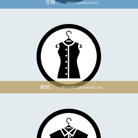
官网：
www.daixieco.com
邮箱：
6b816652@outlook.com